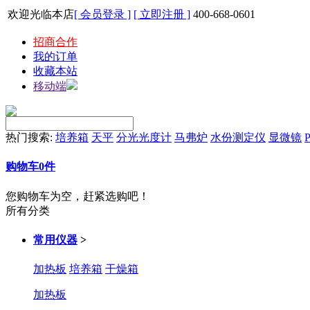
欢迎光临本店
[ 会员登录 ]
[ 立即注册 ]
400-668-0601
招商合作
我的订单
收藏本站
移动端
热门搜索:
培养箱
天平
分光光度计
马弗炉
水份测定仪
显微镜
P
购物车
0
件
您购物车为空，赶紧选购吧！
所有分类
常用仪器
>
加热板
培养箱
干燥箱
加热板