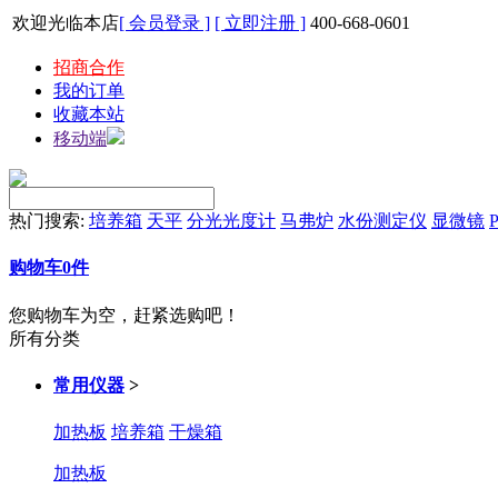
欢迎光临本店
[ 会员登录 ]
[ 立即注册 ]
400-668-0601
招商合作
我的订单
收藏本站
移动端
热门搜索:
培养箱
天平
分光光度计
马弗炉
水份测定仪
显微镜
P
购物车
0
件
您购物车为空，赶紧选购吧！
所有分类
常用仪器
>
加热板
培养箱
干燥箱
加热板