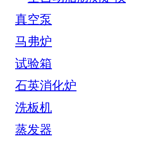
真空泵
马弗炉
试验箱
石英消化炉
洗板机
蒸发器