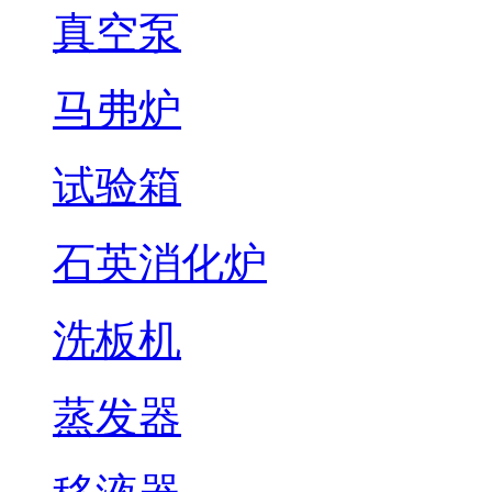
真空泵
马弗炉
试验箱
石英消化炉
洗板机
蒸发器