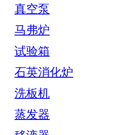
真空泵
马弗炉
试验箱
石英消化炉
洗板机
蒸发器