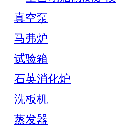
真空泵
马弗炉
试验箱
石英消化炉
洗板机
蒸发器