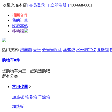
欢迎光临本店
[ 会员登录 ]
[ 立即注册 ]
400-668-0601
招商合作
我的订单
收藏本站
移动端
热门搜索:
培养箱
天平
分光光度计
马弗炉
水份测定仪
显微镜
P
购物车
0
件
您购物车为空，赶紧选购吧！
所有分类
常用仪器
>
加热板
培养箱
干燥箱
加热板