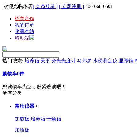
欢迎光临本店
[ 会员登录 ]
[ 立即注册 ]
400-668-0601
招商合作
我的订单
收藏本站
移动端
热门搜索:
培养箱
天平
分光光度计
马弗炉
水份测定仪
显微镜
P
购物车
0
件
您购物车为空，赶紧选购吧！
所有分类
常用仪器
>
加热板
培养箱
干燥箱
加热板