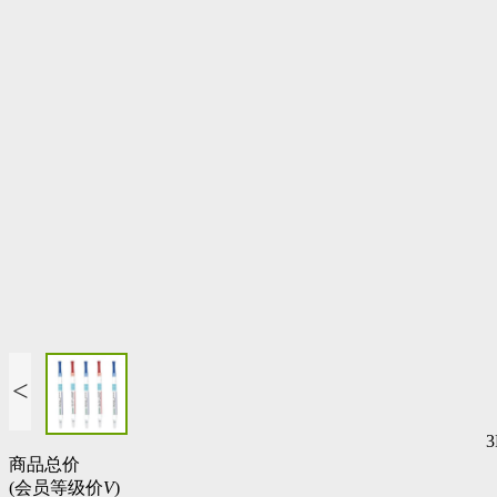
<
商品总价
(会员等级价
V
)