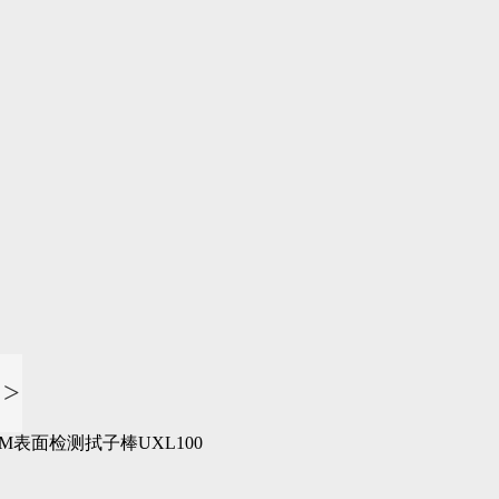
>
3M表面检测拭子棒UXL100