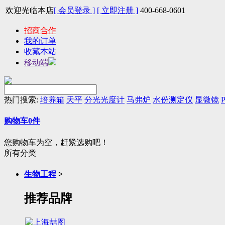
欢迎光临本店
[ 会员登录 ]
[ 立即注册 ]
400-668-0601
招商合作
我的订单
收藏本站
移动端
热门搜索:
培养箱
天平
分光光度计
马弗炉
水份测定仪
显微镜
P
购物车
0
件
您购物车为空，赶紧选购吧！
所有分类
生物工程
>
推荐品牌