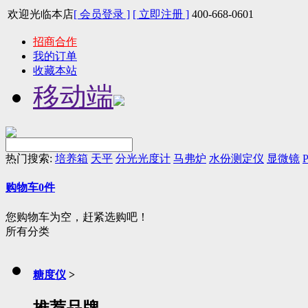
欢迎光临本店
[ 会员登录 ]
[ 立即注册 ]
400-668-0601
招商合作
我的订单
收藏本站
移动端
热门搜索:
培养箱
天平
分光光度计
马弗炉
水份测定仪
显微镜
P
购物车
0
件
您购物车为空，赶紧选购吧！
所有分类
糖度仪
>