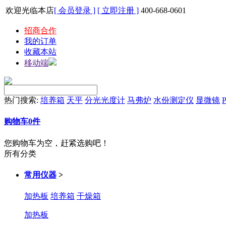
欢迎光临本店
[ 会员登录 ]
[ 立即注册 ]
400-668-0601
招商合作
我的订单
收藏本站
移动端
热门搜索:
培养箱
天平
分光光度计
马弗炉
水份测定仪
显微镜
P
购物车
0
件
您购物车为空，赶紧选购吧！
所有分类
常用仪器
>
加热板
培养箱
干燥箱
加热板